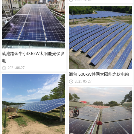
滇池路金牛小区5kW太阳能光伏发
电
2021-06-27
缅甸 500kW并网太阳能光伏电站
2021-05-27