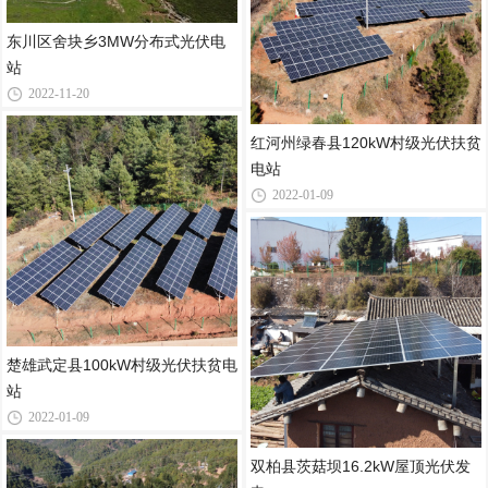
东川区舍块乡3MW分布式光伏电
站
2022-11-20
红河州绿春县120kW村级光伏扶贫
电站
2022-01-09
楚雄武定县100kW村级光伏扶贫电
站
2022-01-09
双柏县茨菇坝16.2kW屋顶光伏发