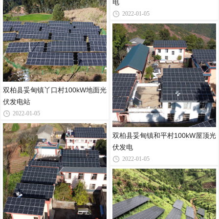
电
2022-01-05
双柏县妥甸镇丫口村100kW地面光
伏发电站
2022-01-05
双柏县妥甸镇和平村100kW屋顶光
伏发电
2022-01-05